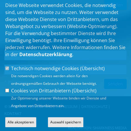
* Pflichtfeld
Diese Webseite verwendet Cookies, die notwendig
sind, um die Webseite zu nutzen. Weiter verwendet
diese Webseite Dienste von Drittanbietern, um das
Webangebot zu verbessern (Website-Optmierung).
Newsletter
Für die Verwendung bestimmter Dienste wird Ihre
Einwilligung benötigt. Ihre Einwilligung können Sie
Erhalten Sie Neuigkeiten aus dem Landtag und der Region.
jederzeit widerrufen. Weitere Informationen finden Sie
in der
Datenschutzerklärung
.
Technisch notwendige Cookies (
Übersicht
)
Die notwendigen Cookies werden allein für den
* Pflichtfeld
ordnungsgemäßen Gebrauch der Webseite benötigt.
Cookies von Drittanbietern (
Übersicht
)
Zur Optimierung unserer Webseite binden wir Dienste und
Angebote von Drittanbietern ein.
© MARTINA GIEßÜBEL MdL |
IMPRESSUM
|
DATENSCHUTZ
|
KONTAKT
Alle akzeptieren
Auswahl speichern
REALISATION:
SHARKNESS MEDIA