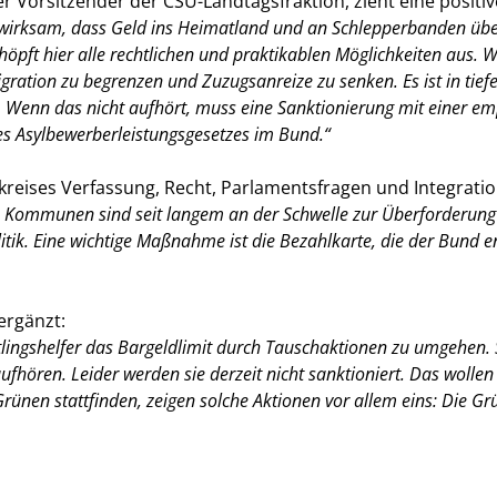
er Vorsitzender der CSU-Landtagsfraktion, zieht eine positi
t wirksam, dass Geld ins Heimatland und an Schlepperbanden übe
chöpft hier alle rechtlichen und praktikablen Möglichkeiten aus.
igration zu begrenzen und Zuzugsanreize zu senken. Es ist in ti
Wenn das nicht aufhört, muss eine Sanktionierung mit einer emp
s Asylbewerberleistungsgesetzes im Bund.“
reises Verfassung, Recht, Parlamentsfragen und Integratio
 Kommunen sind seit langem an der Schwelle zur Überforderung 
tik. Eine wichtige Maßnahme ist die Bezahlkarte, die der Bund en
ergänzt:
htlingshelfer das Bargeldlimit durch Tauschaktionen zu umgehen
ören. Leider werden sie derzeit nicht sanktioniert. Das wollen 
ünen stattfinden, zeigen solche Aktionen vor allem eins: Die Grü