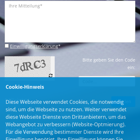
Einwilligungserklärung
*
Bitte geben Sie den Code
ein:
Cookie-Hinweis
* Pflichtfeld
Diese Webseite verwendet Cookies, die notwendig
sind, um die Webseite zu nutzen. Weiter verwendet
diese Webseite Dienste von Drittanbietern, um das
Webangebot zu verbessern (Website-Optmierung).
Newsletter
Für die Verwendung bestimmter Dienste wird Ihre
Einwilligung benötigt. Ihre Einwilligung können Sie
Erhalten Sie Neuigkeiten aus dem Landtag und der Region.