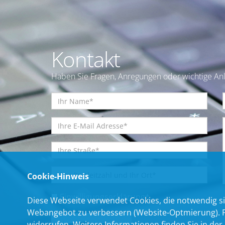
Kontakt
Haben Sie Fragen, Anregungen oder wichtige Anl
Cookie-Hinweis
Einwilligungserklärung
*
Diese Webseite verwendet Cookies, die notwendig si
Webangebot zu verbessern (Website-Optmierung). Für
widerrufen. Weitere Informationen finden Sie in der