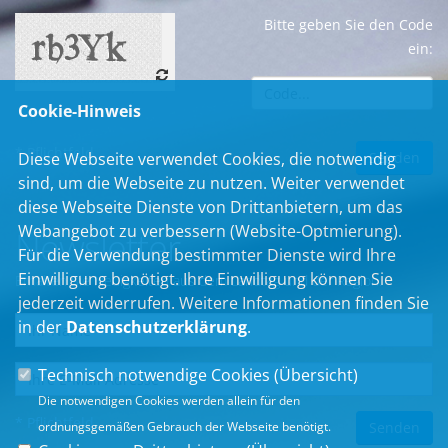
Bitte geben Sie den Code
ein:
Cookie-Hinweis
* Pflichtfeld
Diese Webseite verwendet Cookies, die notwendig
sind, um die Webseite zu nutzen. Weiter verwendet
diese Webseite Dienste von Drittanbietern, um das
Webangebot zu verbessern (Website-Optmierung).
Newsletter
Für die Verwendung bestimmter Dienste wird Ihre
Einwilligung benötigt. Ihre Einwilligung können Sie
Erhalten Sie Neuigkeiten aus dem Landtag und der Region.
jederzeit widerrufen. Weitere Informationen finden Sie
in der
Datenschutzerklärung
.
Technisch notwendige Cookies (
Übersicht
)
Die notwendigen Cookies werden allein für den
* Pflichtfeld
ordnungsgemäßen Gebrauch der Webseite benötigt.