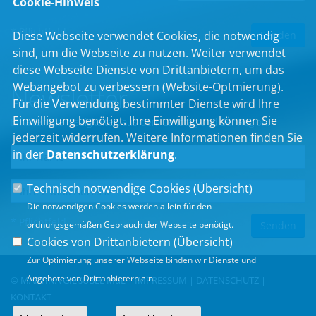
Cookie-Hinweis
* Pflichtfeld
Diese Webseite verwendet Cookies, die notwendig
sind, um die Webseite zu nutzen. Weiter verwendet
diese Webseite Dienste von Drittanbietern, um das
Webangebot zu verbessern (Website-Optmierung).
Newsletter
Für die Verwendung bestimmter Dienste wird Ihre
Einwilligung benötigt. Ihre Einwilligung können Sie
Erhalten Sie Neuigkeiten aus dem Landtag und der Region.
jederzeit widerrufen. Weitere Informationen finden Sie
in der
Datenschutzerklärung
.
Technisch notwendige Cookies (
Übersicht
)
Die notwendigen Cookies werden allein für den
* Pflichtfeld
ordnungsgemäßen Gebrauch der Webseite benötigt.
Cookies von Drittanbietern (
Übersicht
)
Zur Optimierung unserer Webseite binden wir Dienste und
Angebote von Drittanbietern ein.
© MARTINA GIEßÜBEL MdL |
IMPRESSUM
|
DATENSCHUTZ
|
KONTAKT