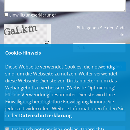
Einwilligungserklärung
*
Bitte geben Sie den Code
ein:
Cookie-Hinweis
* Pflichtfeld
Diese Webseite verwendet Cookies, die notwendig
sind, um die Webseite zu nutzen. Weiter verwendet
diese Webseite Dienste von Drittanbietern, um das
Webangebot zu verbessern (Website-Optmierung).
Newsletter
Für die Verwendung bestimmter Dienste wird Ihre
Einwilligung benötigt. Ihre Einwilligung können Sie
Erhalten Sie Neuigkeiten aus dem Landtag und der Region.
jederzeit widerrufen. Weitere Informationen finden Sie
in der
Datenschutzerklärung
.
Technisch notwendige Cookies (
Übersicht
)