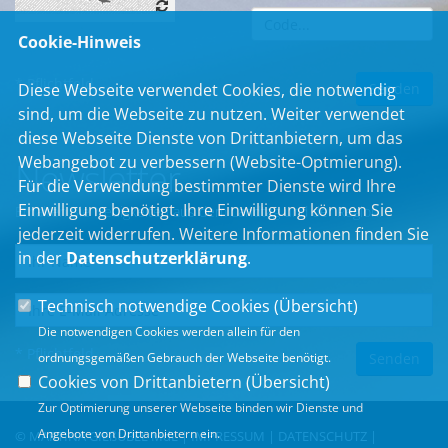
Cookie-Hinweis
* Pflichtfeld
Diese Webseite verwendet Cookies, die notwendig
sind, um die Webseite zu nutzen. Weiter verwendet
diese Webseite Dienste von Drittanbietern, um das
Webangebot zu verbessern (Website-Optmierung).
Newsletter
Für die Verwendung bestimmter Dienste wird Ihre
Einwilligung benötigt. Ihre Einwilligung können Sie
Erhalten Sie Neuigkeiten aus dem Landtag und der Region.
jederzeit widerrufen. Weitere Informationen finden Sie
in der
Datenschutzerklärung
.
Technisch notwendige Cookies (
Übersicht
)
Die notwendigen Cookies werden allein für den
* Pflichtfeld
ordnungsgemäßen Gebrauch der Webseite benötigt.
Cookies von Drittanbietern (
Übersicht
)
Zur Optimierung unserer Webseite binden wir Dienste und
Angebote von Drittanbietern ein.
© MARTINA GIEßÜBEL MdL |
IMPRESSUM
|
DATENSCHUTZ
|