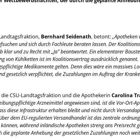
der Wettbewerbsnachteil, der durch die geplante Anhebu
Landtagsfraktion,
Bernhard Seidenath
, betont:
Apotheken vo
fsuchen und sich durch Fachleute beraten lassen. Der Koalition
lb klar und zu Recht mit „Ja" beantwortet. Ein elementarer Baust
g von Kühlketten ist im Koalitionsvertrag ausdrücklich genannt. 
spflichtige Medikamente gelten. Denn dies wäre ein massives Loc
 gesetzlich verpflichtet, die Zuzahlungen im Auftrag der Krank
 die CSU-Landtagsfraktion und die Apothekerin
Carolina T
bungspflichtige Arzneimittel angewiesen sind, ist die Vor-Ort-Apo
dass diese Infrastruktur erhalten bleibt und nicht durch Versanda
ber dem EU-regulierten Versandhandel ist das zentrale ordnung
können, während inländische Apotheken streng ans Preisrecht ge
 die geplante Anhebung der gesetzlichen Zuzahlungen noch weite