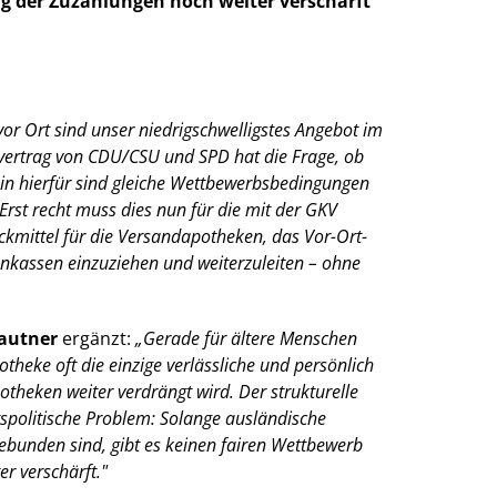
ng der Zuzahlungen noch weiter verschärft
r Ort sind unser niedrigschwelligstes Angebot im
svertrag von CDU/CSU und SPD hat die Frage, ob
ein hierfür sind gleiche Wettbewerbsbedingungen
Erst recht muss dies nun für die mit der GKV
kmittel für die Versandapotheken, das Vor-Ort-
enkassen einzuziehen und weiterzuleiten – ohne
rautner
ergänzt:
Gerade für ältere Menschen
theke oft die einzige verlässliche und persönlich
potheken weiter verdrängt wird. Der strukturelle
spolitische Problem: Solange ausländische
bunden sind, gibt es keinen fairen Wettbewerb
r verschärft."