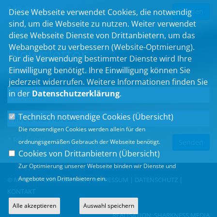
* Pflichtfeld
Diese Webseite verwendet Cookies, die notwendig
sind, um die Webseite zu nutzen. Weiter verwendet
diese Webseite Dienste von Drittanbietern, um das
Webangebot zu verbessern (Website-Optmierung).
Newsletter
Für die Verwendung bestimmter Dienste wird Ihre
Einwilligung benötigt. Ihre Einwilligung können Sie
Erhalten Sie Neuigkeiten aus dem Landtag und der Region.
jederzeit widerrufen. Weitere Informationen finden Sie
in der
Datenschutzerklärung
.
Technisch notwendige Cookies (
Übersicht
)
Die notwendigen Cookies werden allein für den
* Pflichtfeld
ordnungsgemäßen Gebrauch der Webseite benötigt.
Cookies von Drittanbietern (
Übersicht
)
Zur Optimierung unserer Webseite binden wir Dienste und
Angebote von Drittanbietern ein.
© MARTINA GIEßÜBEL MdL |
IMPRESSUM
|
DATENSCHUTZ
|
KONTAKT
Alle akzeptieren
Auswahl speichern
REALISATION:
SHARKNESS MEDIA